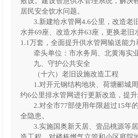
敷
设。建设智慧供水管理系统，解决
居民安全饮水问题。
3.新建给水管网4.6公里，改造老
水井69座、改造水井63座，更换老
1.1万套，全面提升供水管网输送能
牵头单位：市水务局、北黄海实
九、守护公共安全
（十六）老旧设施改造工程
1.对开元钢结构地块、荷塘郦
城
约
6公里排水管网进行更新改造，提
2.
对全市
77部使用年限超过15
全隐患。
3.实施国奥新天居、壹品桃源等
造工程，对楼栋燃气立管和小区庭院