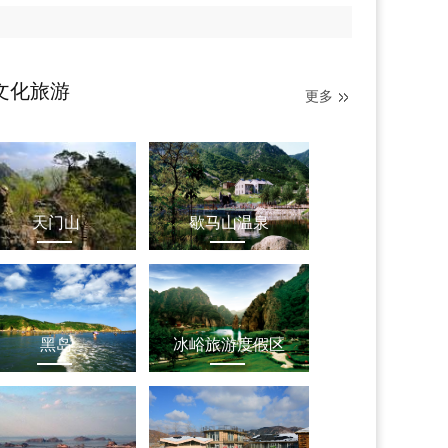
文化旅游
更多
天门山
歇马山温泉
黑岛
冰峪旅游度假区