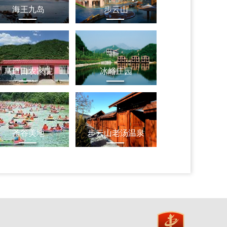
海王九岛
步云山
马道口农家院
冰峪庄园
圣谷美地
步云山老汤温泉