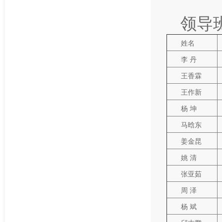
领导
姓名
李 丹
王香霖
王作新
杨 坤
马晗东
姜金昆
姚 清
张亚茹
周 泽
杨 斌