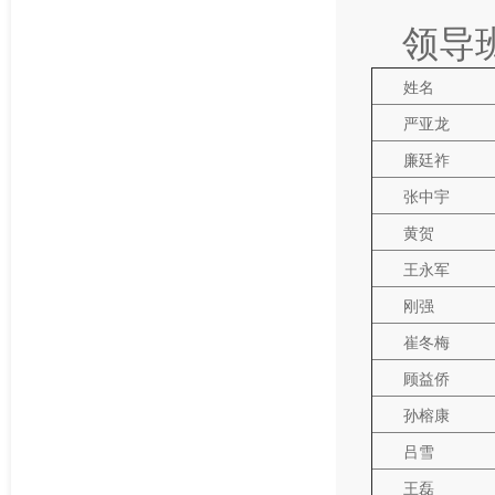
领导
姓名
严亚龙
廉廷祚
张中宇
黄贺
王永军
刚强
崔冬梅
顾益侨
孙榕康
吕雪
王磊