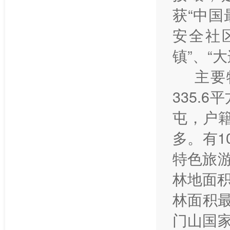
获“中国
安全社
镇”、“
主要
335.
屯，户籍
多。有1
特色旅
林地面
林面积
门山国